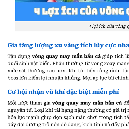
4 lợi ích của vòng
Gia tăng lượng xu vàng tích lũy cực nh
Tận dụng
vòng quay may mắn bắn cá
giúp tích l
đuổi sinh vật biển. Phần thưởng từ vòng xoay mang 
mức sát thương cao hơn. Khi túi tiền rủng rỉnh, tâm
boss lớn kiếm lợi nhuận khủng. Mọi áp lực tài chính
Cơ hội nhận vũ khí đặc biệt miễn phí
Mỗi lượt tham gia
vòng quay may mắn bắn cá
đề
nguyên tử. Loại khí tài hạng nặng thường có giá trị 
hỏa lực mạnh giúp dọn sạch màn chơi trong tích tắ
đáy đại dương trở nên dễ dàng, kịch tính và đầy ph