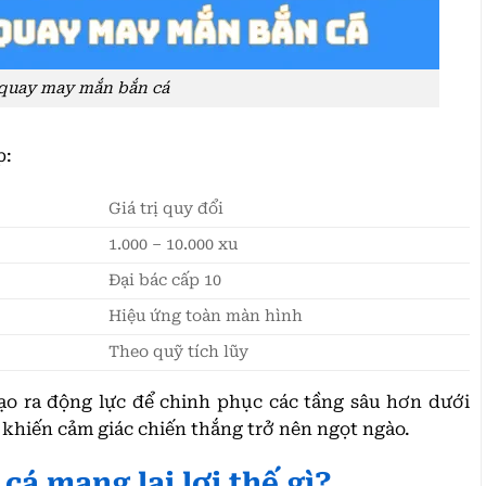
 quay may mắn bắn cá
p:
Giá trị quy đổi
1.000 – 10.000 xu
Đại bác cấp 10
Hiệu ứng toàn màn hình
Theo quỹ tích lũy
tạo ra động lực để chinh phục các tầng sâu hơn dưới
 khiến cảm giác chiến thắng trở nên ngọt ngào.
á mang lại lợi thế gì?