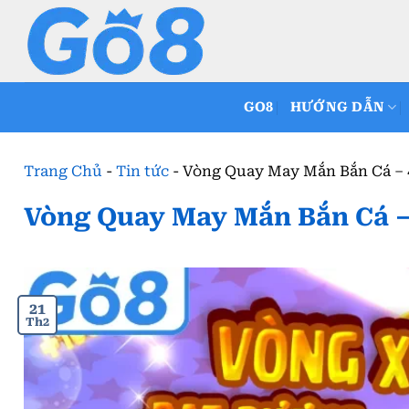
GO8
HƯỚNG DẪN
Trang Chủ
-
Tin tức
-
Vòng Quay May Mắn Bắn Cá – 
Vòng Quay May Mắn Bắn Cá –
21
Th2