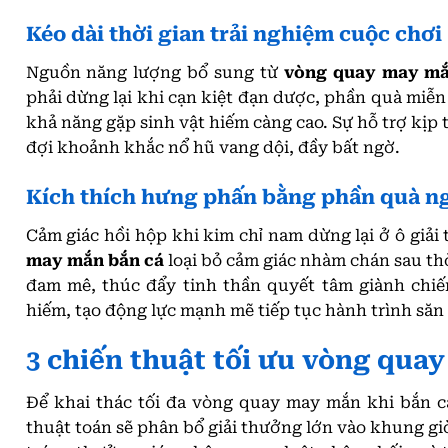
Kéo dài thời gian trải nghiệm cuộc chơi
Nguồn năng lượng bổ sung từ
vòng quay may mắ
phải dừng lại khi cạn kiệt đạn dược, phần quà miễn 
khả năng gặp sinh vật hiếm càng cao. Sự hỗ trợ kịp 
đợi khoảnh khắc nổ hũ vang dội, đầy bất ngờ.
Kích thích hưng phấn bằng phần quà n
Cảm giác hồi hộp khi kim chỉ nam dừng lại ở ô giải
may mắn bắn cá
loại bỏ cảm giác nhàm chán sau thờ
đam mê, thúc đẩy tinh thần quyết tâm giành chi
hiếm, tạo động lực mạnh mẽ tiếp tục hành trình săn
3 chiến thuật tối ưu vòng qua
Để khai thác tối đa vòng quay may mắn khi bắn c
thuật toán sẽ phân bổ giải thưởng lớn vào khung giờ