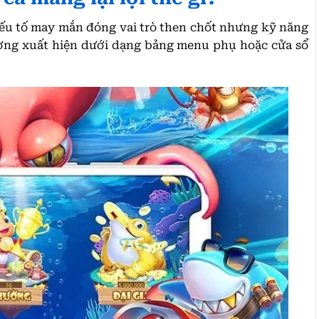
yếu tố may mắn đóng vai trò then chốt nhưng kỹ năng
ường xuất hiện dưới dạng bảng menu phụ hoặc cửa sổ