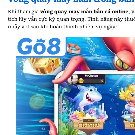
Khi tham gia
vòng quay may mắn bắn cá online
, 
tích lũy vẫn cực kỳ quan trọng. Tính năng này th
nhảy vọt sau khi hoàn thành nhiệm vụ ngày: