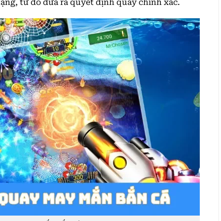
ặng, từ đó đưa ra quyết định quay chính xác.