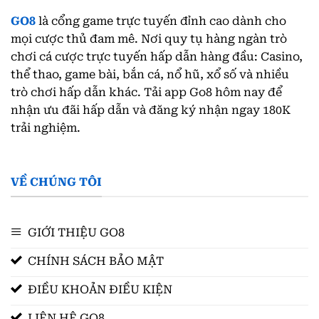
GO8
là cổng game trực tuyến đỉnh cao dành cho
mọi cược thủ đam mê. Nơi quy tụ hàng ngàn trò
chơi cá cược trực tuyến hấp dẫn hàng đầu: Casino,
thể thao, game bài, bắn cá, nổ hũ, xổ số và nhiều
trò chơi hấp dẫn khác. Tải app Go8 hôm nay để
nhận ưu đãi hấp dẫn và đăng ký nhận ngay 180K
trải nghiệm.
VỀ CHÚNG TÔI
GIỚI THIỆU GO8
CHÍNH SÁCH BẢO MẬT
ĐIỀU KHOẢN ĐIỀU KIỆN
LIÊN HỆ GO8