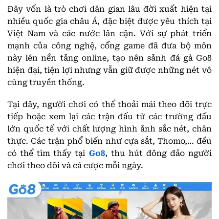
Đây vốn là trò chơi dân gian lâu đời xuất hiện tại
nhiều quốc gia châu Á, đặc biệt được yêu thích tại
Việt Nam và các nước lân cận. Với sự phát triển
mạnh của công nghệ, cổng game đã đưa bộ môn
này lên nền tảng online, tạo nên sảnh đá gà Go8
hiện đại, tiện lợi nhưng vẫn giữ được những nét vô
cùng truyền thống.
Tại đây, người chơi có thể thoải mái theo dõi trực
tiếp hoặc xem lại các trận đấu từ các trường đấu
lớn quốc tế với chất lượng hình ảnh sắc nét, chân
thực. Các trận phổ biến như cựa sắt, Thomo,… đều
có thể tìm thấy tại
Go8
, thu hút đông đảo người
chơi theo dõi và cá cược mỗi ngày.