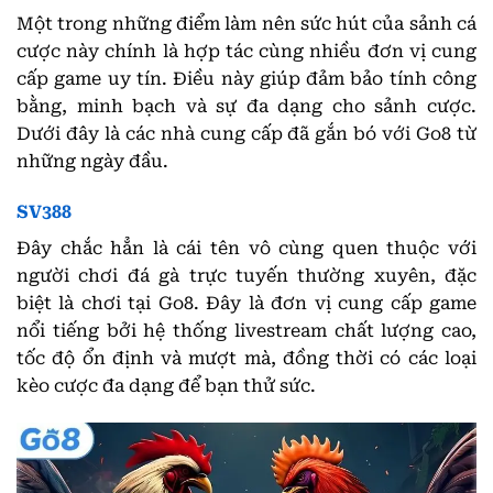
Một trong những điểm làm nên sức hút của sảnh cá
cược này chính là hợp tác cùng nhiều đơn vị cung
cấp game uy tín. Điều này giúp đảm bảo tính công
bằng, minh bạch và sự đa dạng cho sảnh cược.
Dưới đây là các nhà cung cấp đã gắn bó với Go8 từ
những ngày đầu.
SV388
Đây chắc hẳn là cái tên vô cùng quen thuộc với
người chơi đá gà trực tuyến thường xuyên, đặc
biệt là chơi tại Go8. Đây là đơn vị cung cấp game
nổi tiếng bởi hệ thống livestream chất lượng cao,
tốc độ ổn định và mượt mà, đồng thời có các loại
kèo cược đa dạng để bạn thử sức.