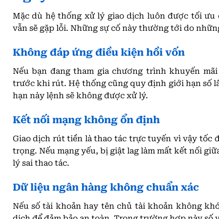
Mặc dù hệ thống xử lý giao dịch luôn được tối ưu
vẫn sẽ gặp lỗi. Những sự cố này thường tới do nhữn
Không đáp ứng điều kiện hồi vốn
Nếu bạn đang tham gia chương trình khuyến mãi 
trước khi rút. Hệ thống cũng quy định giới hạn số lầ
hạn này lệnh sẽ không được xử lý.
Kết nối mạng không ổn định
Giao dịch rút tiền là thao tác trực tuyến vì vậy tố
trọng. Nếu mạng yếu, bị giật lag làm mất kết nối g
lý sai thao tác.
Dữ liệu ngân hàng không chuẩn xác
Nếu số tài khoản hay tên chủ tài khoản không khớ
dịch để đảm bảo an toàn. Trong trường hợp này số 