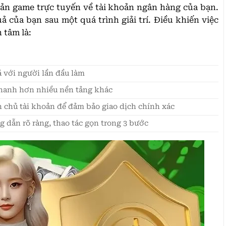
hoản game trực tuyến về tài khoản ngân hàng của bạn.
 của bạn sau một quá trình giải trí. Điều khiến việc
 tâm là:
ả với người lần đầu làm
nhanh hơn nhiều nền tảng khác
n chủ tài khoản để đảm bảo giao dịch chính xác
g dẫn rõ ràng, thao tác gọn trong 3 bước