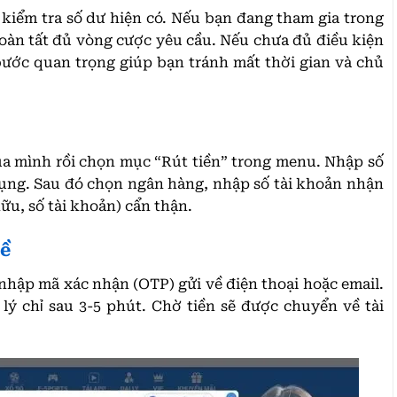
 kiểm tra số dư hiện có. Nếu bạn đang tham gia trong
oàn tất đủ vòng cược yêu cầu. Nếu chưa đủ điều kiện
 bước quan trọng giúp bạn tránh mất thời gian và chủ
ủa mình rồi chọn mục “Rút tiền” trong menu. Nhập số
dụng. Sau đó chọn ngân hàng, nhập số tài khoản nhận
hữu, số tài khoản) cẩn thận.
về
 nhập mã xác nhận (OTP) gửi về điện thoại hoặc email.
ý chỉ sau 3-5 phút. Chờ tiền sẽ được chuyển về tài