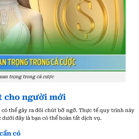
uan trọng trong cá cược
ết cho người mới
 có thể gây ra đôi chút bỡ ngỡ. Thực tế quy trình này
c dưới đây là bạn có thể hoàn tất dịch vụ.
 cần có