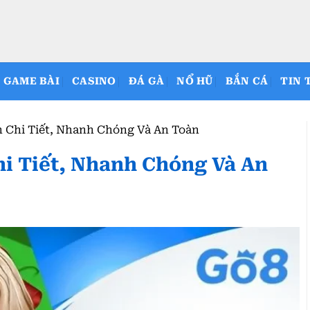
GAME BÀI
CASINO
ĐÁ GÀ
NỔ HŨ
BẮN CÁ
TIN 
 Chi Tiết, Nhanh Chóng Và An Toàn
i Tiết, Nhanh Chóng Và An