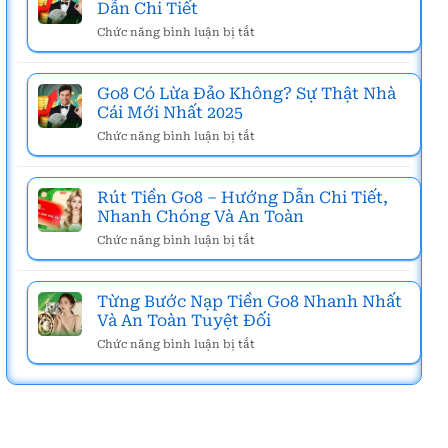
Dẫn Chi Tiết
Chơi
Go8
Go8
Đơn
Chức năng bình luận bị tắt
ở
Giản
Cách
Và
Lấy
Hiệu
Lại
Go8 Có Lừa Đảo Không? Sự Thật Nhà
Quả
Mật
Cái Mới Nhất 2025
Nhất
Khẩu
Go8
Chức năng bình luận bị tắt
ở
–
Go8
Hướng
Có
Dẫn
Lừa
Rút Tiền Go8 – Hướng Dẫn Chi Tiết,
Chi
Đảo
Nhanh Chóng Và An Toàn
Tiết
Không?
Sự
Chức năng bình luận bị tắt
ở
Thật
Rút
Nhà
Tiền
Cái
Go8
Từng Bước Nạp Tiền Go8 Nhanh Nhất
Mới
–
Và An Toàn Tuyệt Đối
Nhất
Hướng
2025
Dẫn
Chức năng bình luận bị tắt
ở
Chi
Từng
Tiết,
Bước
Nhanh
Nạp
Chóng
Tiền
Và
Go8
An
Nhanh