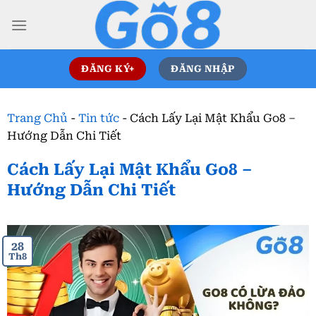
ĐĂNG KÝ+
ĐĂNG NHẬP
Trang Chủ
-
Tin tức
-
Cách Lấy Lại Mật Khẩu Go8 –
Hướng Dẫn Chi Tiết
Cách Lấy Lại Mật Khẩu Go8 –
Hướng Dẫn Chi Tiết
28
Th8