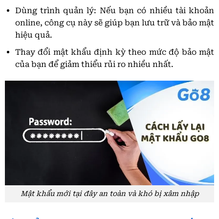
Dùng trình quản lý: Nếu bạn có nhiều tài khoản
online, công cụ này sẽ giúp bạn lưu trữ và bảo mật
hiệu quả.
Thay đổi mật khẩu định kỳ theo mức độ bảo mật
của bạn để giảm thiểu rủi ro nhiều nhất.
Mật khẩu mới tại đây an toàn và khó bị xâm nhập