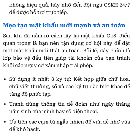
không hiệu quả, hãy nhờ đến đội ngũ CSKH 24/7
để được hỗ trợ trực tiếp.
Mẹo tạo mật khẩu mới mạnh và an toàn
Sau khi đã nắm rõ cách lấy lại mật khẩu Go8, điều
quan trọng là bạn nên tận dụng cơ hội này để đặt
một mật khẩu mới thật an toàn. Bởi lẽ, đây chính là
lớp bảo vệ đầu tiên giúp tài khoản của bạn tránh
khỏi các nguy cơ xâm nhập trái phép.
Sử dụng ít nhất 8 ký tự: Kết hợp giữa chữ hoa,
chữ viết thường, số và các ký tự đặc biệt khác để
tăng độ phức tạp.
Tránh dùng thông tin dễ đoán như ngày tháng
năm sinh của mình hay số điện thoại.
Ưu tiên các cụm từ ngẫu nhiên để vừa dễ nhớ vừa
để khó hack.