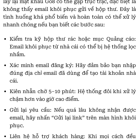
lấy lại mật khẩu Go8 có thể gặp trục trặc, đặc biệt là
không thấy email khôi phục gửi về hộp thư. Đây là
tình huống khá phổ biến và hoàn toàn có thể xử lý
nhanh chóng nếu bạn biết các bước sau:
Kiểm tra kỹ hộp thư rác hoặc mục Quảng cáo:
Email khôi phục từ nhà cái có thể bị hệ thống lọc
nhầm.
Xác minh email đăng ký: Hãy đảm bảo bạn nhập
đúng địa chỉ email đã dùng để tạo tài khoản nhà
cái.
Kiên nhẫn chờ 5–10 phút: Hệ thống đôi khi xử lý
chậm hơn vào giờ cao điểm.
Gửi lại yêu cầu: Nếu quá lâu không nhận được
email, hãy nhấn “Gửi lại link” trên màn hình khôi
phục.
Liên hệ hỗ trợ khách hàng: Khi mọi cách đều