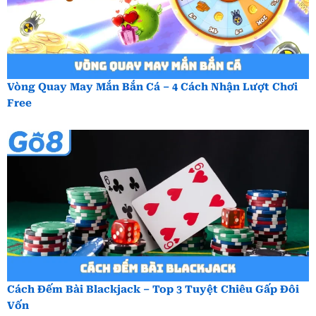
Vòng Quay May Mắn Bắn Cá – 4 Cách Nhận Lượt Chơi
Free
Cách Đếm Bài Blackjack – Top 3 Tuyệt Chiêu Gấp Đôi
Vốn