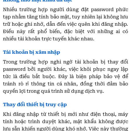
Nhiều trường hợp người dùng đặt password phức
tạp nhằm tăng tính bảo mật, tuy nhiên lại không lưu
trữ hoặc ghi nhớ, dẫn đến việc quên khi đăng nhập.
Điều này rất phổ biến, đặc biệt với những ai có
nhiều tài khoản trực tuyến khác nhau.
Tài khoản bị xâm nhập
Trong trường hợp nghi ngờ tài khoản bị thay đổi
password bởi người khác, việc khôi phục ngay lập
tức là điều bắt buộc. Đây là biện pháp bảo vệ để
tránh rò rỉ thông tin cá nhân, đồng thời đảm bảo
quyền lợi trong quá trình sử dụng dịch vụ.
Thay đổi thiết bị truy cập
Khi đăng nhập từ thiết bị mới như điện thoại, máy
tính hoặc trình duyệt khác, mật khẩu không được
lưu sẵn khiến người dùng khó nhớ. Việc này thường