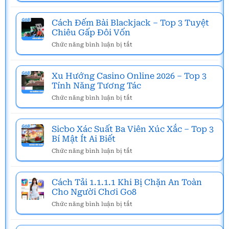
Vòng
Quay
May
Cách Đếm Bài Blackjack – Top 3 Tuyệt
Mắn
Chiêu Gấp Đôi Vốn
Bắn
Cá
Chức năng bình luận bị tắt
ở
–
Cách
4
Đếm
Cách
Bài
Xu Hướng Casino Online 2026 – Top 3
Nhận
Blackjack
Tính Năng Tương Tác
Lượt
–
Chơi
Top
Chức năng bình luận bị tắt
ở
Free
3
Xu
Tuyệt
Hướng
Chiêu
Casino
Sicbo Xác Suất Ba Viên Xúc Xắc – Top 3
Gấp
Online
Bí Mật Ít Ai Biết
Đôi
2026
Vốn
–
Chức năng bình luận bị tắt
ở
Top
Sicbo
3
Xác
Tính
Suất
Cách Tải 1.1.1.1 Khi Bị Chặn An Toàn
Năng
Ba
Cho Người Chơi Go8
Tương
Viên
Tác
Xúc
Chức năng bình luận bị tắt
ở
Xắc
Cách
–
Tải